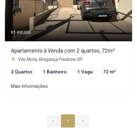
R$ 490.000
Apartamento à Venda com 2 quartos, 72m²
Vila Mota, Bragança Paulista-SP
2 Quartos
1 Banheiro
1 Vaga
72 m²
Mais informações
‹
1
›