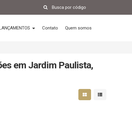
LANÇAMENTOS
Contato
Quem somos
ões em Jardim Paulista,
Mostrar resultados em 
Mostrar resultad