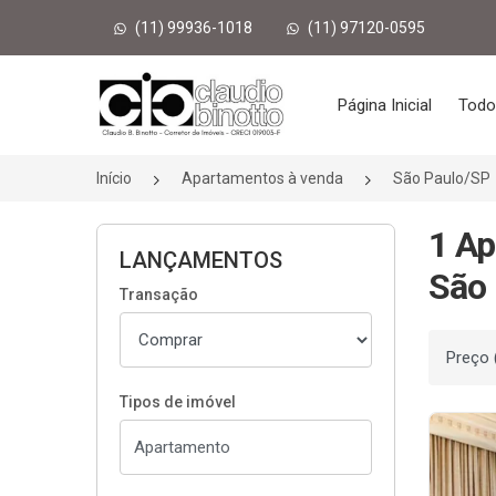
(11) 99936-1018
(11) 97120-0595
Página inicial
Página Inicial
Todo
Início
Apartamentos à venda
São Paulo/SP
1 Ap
LANÇAMENTOS
São 
Transação
Ordenar
Tipos de imóvel