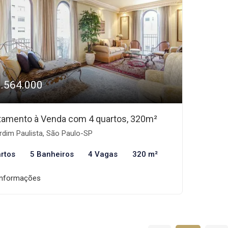
3.564.000
tamento à Venda com 4 quartos, 320m²
dim Paulista, São Paulo-SP
rtos
5 Banheiros
4 Vagas
320 m²
informações