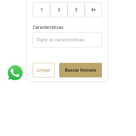
1
2
3
4+
Características
Limpar
Buscar Imóveis
Claudio B. Binotto