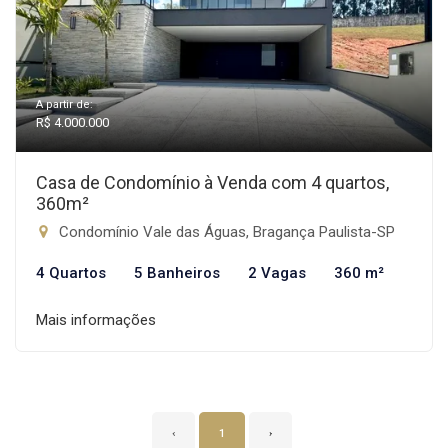
A partir de:
R$ 4.000.000
Casa de Condomínio à Venda com 4 quartos,
360m²
Condomínio Vale das Águas, Bragança Paulista-SP
4 Quartos
5 Banheiros
2 Vagas
360 m²
Mais informações
‹
1
›