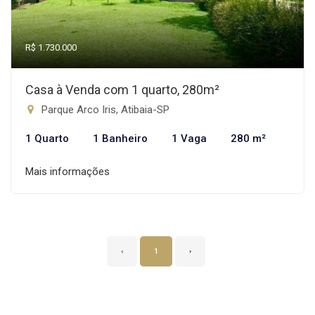
R$ 1.730.000
Casa à Venda com 1 quarto, 280m²
Parque Arco Iris, Atibaia-SP
1 Quarto
1 Banheiro
1 Vaga
280 m²
Mais informações
‹
1
›