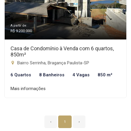
A partir de:
R$ 9.200.000
Casa de Condomínio à Venda com 6 quartos,
850m²
Bairro Serrinha, Bragança Paulista-SP
6 Quartos
8 Banheiros
4 Vagas
850 m²
Mais informações
‹
1
›