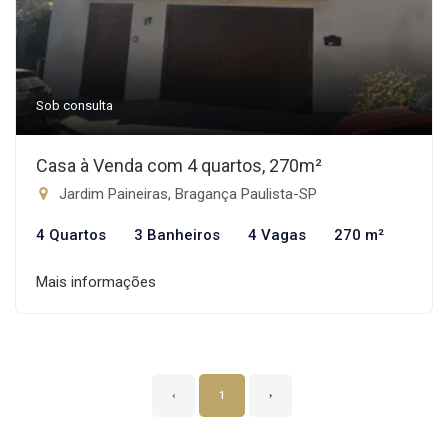
Sob consulta
Casa à Venda com 4 quartos, 270m²
Jardim Paineiras, Bragança Paulista-SP
4 Quartos
3 Banheiros
4 Vagas
270 m²
Mais informações
‹
1
›