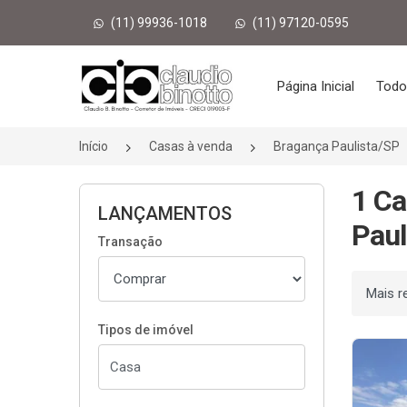
(11) 99936-1018
(11) 97120-0595
Página inicial
Página Inicial
Todo
Início
Casas à venda
Bragança Paulista/SP
1 Ca
LANÇAMENTOS
Paul
Transação
Ordenar
Tipos de imóvel