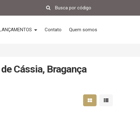
LANÇAMENTOS
Contato
Quem somos
 de Cássia, Bragança
Mostrar resultados em 
Mostrar resultad