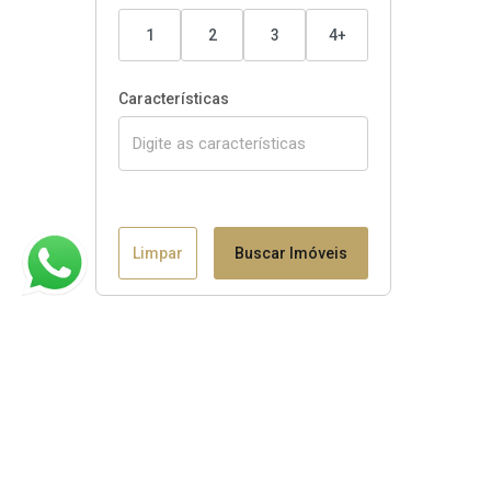
1
2
3
4+
Características
Limpar
Buscar Imóveis
Claudio B. Binotto