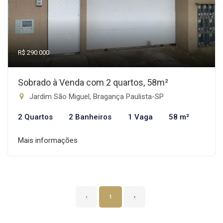
R$ 290.000
Sobrado à Venda com 2 quartos, 58m²
Jardim São Miguel, Bragança Paulista-SP
2 Quartos
2 Banheiros
1 Vaga
58 m²
Mais informações
‹
1
›