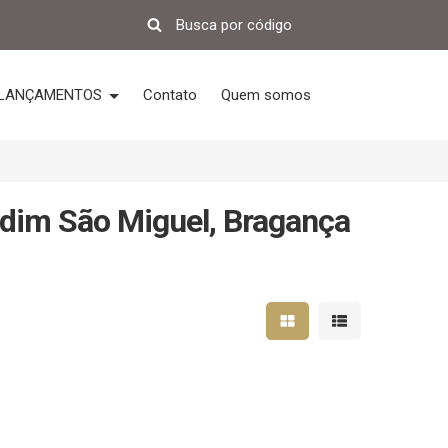
LANÇAMENTOS
Contato
Quem somos
rdim São Miguel, Bragança
Mostrar resultados em 
Mostrar resultad