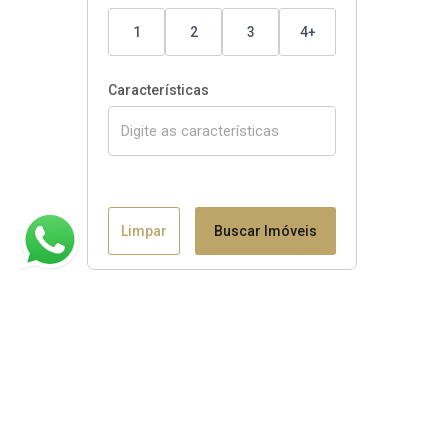
1
2
3
4+
Características
Limpar
Buscar Imóveis
Claudio B. Binotto