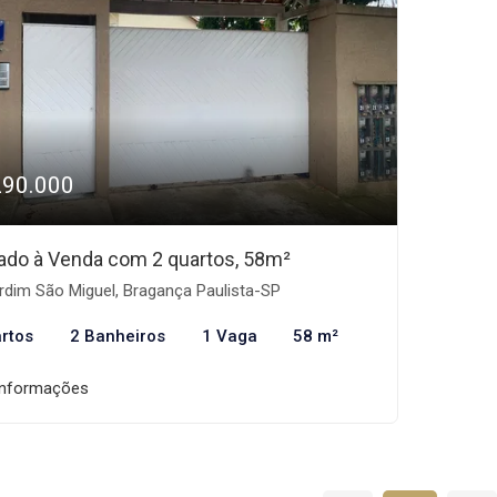
290.000
ado à Venda com 2 quartos, 58m²
rdim São Miguel, Bragança Paulista-SP
rtos
2 Banheiros
1 Vaga
58 m²
informações