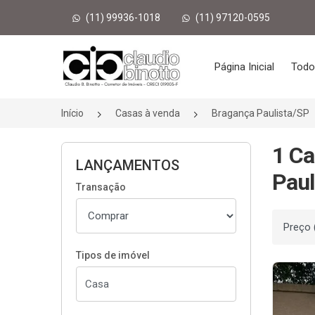
(11) 99936-1018
(11) 97120-0595
Página inicial
Página Inicial
Todo
Início
Casas à venda
Bragança Paulista/SP
1 Ca
LANÇAMENTOS
Paul
Transação
Ordenar
Tipos de imóvel