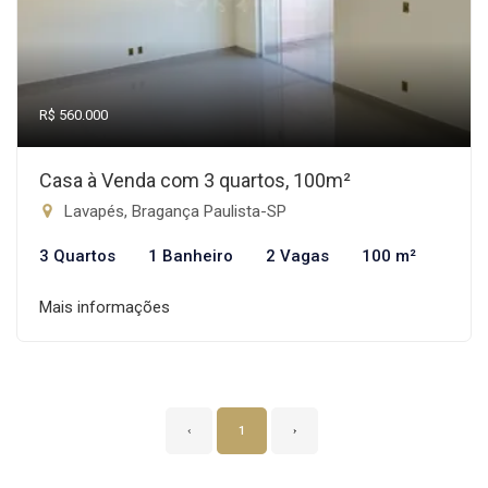
R$ 560.000
Casa à Venda com 3 quartos, 100m²
Lavapés, Bragança Paulista-SP
3 Quartos
1 Banheiro
2 Vagas
100 m²
Mais informações
‹
1
›