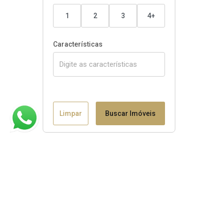
1
2
3
4+
Características
Limpar
Buscar Imóveis
Claudio B. Binotto