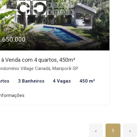
1.650.000
 à Venda com 4 quartos, 450m²
ndomínio Village Canadá, Mairiporã-SP
rtos
3 Banheiros
4 Vagas
450 m²
informações
‹
1
›