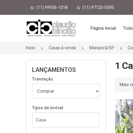
(11) 99936-1018
(11) 97120-0595
Página inicial
Página Inicial
Todo
Início
Casas à venda
Mairiporã/SP
Co
1 Ca
LANÇAMENTOS
Transação
Ordenar
Tipos de imóvel