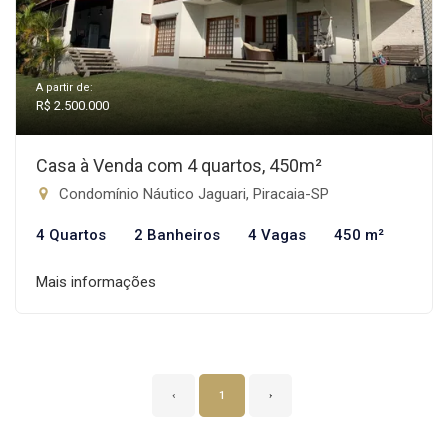
A partir de:
R$ 2.500.000
Casa à Venda com 4 quartos, 450m²
Condomínio Náutico Jaguari, Piracaia-SP
4 Quartos
2 Banheiros
4 Vagas
450 m²
Mais informações
‹
1
›