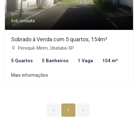
Sob consulta
Sobrado à Venda com 5 quartos, 154m²
Perequê-Mirim, Ubatuba-SP
5 Quartos
5 Banheiros
1 Vaga
154 m²
Mais informações
‹
1
›