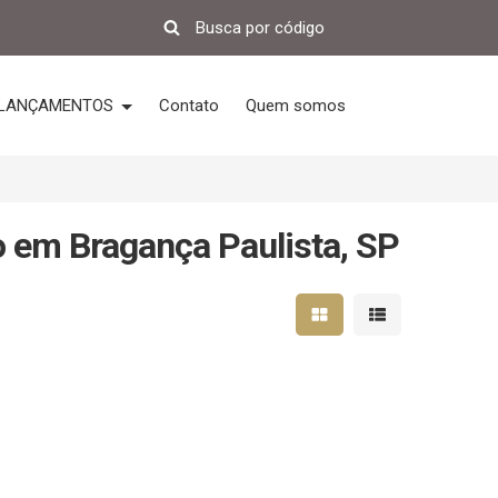
LANÇAMENTOS
Contato
Quem somos
o em Bragança Paulista, SP
Mostrar resultados em 
Mostrar resultad