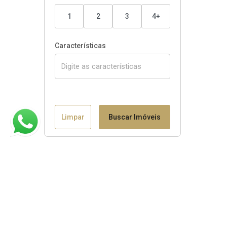
1
2
3
4+
Características
Limpar
Buscar Imóveis
Claudio B. Binotto