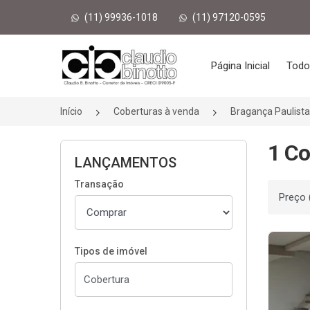
(11) 99936-1018
(11) 97120-0595
Página inicial
Página Inicial
Todo
Início
Coberturas à venda
Bragança Paulist
1 Co
LANÇAMENTOS
Transação
Ordenar
Tipos de imóvel