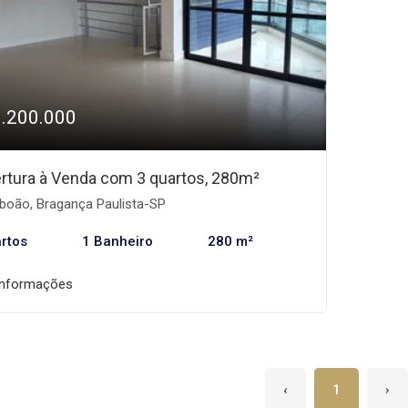
1.200.000
rtura à Venda com 3 quartos, 280m²
boão, Bragança Paulista-SP
rtos
1 Banheiro
280 m²
informações
‹
1
›