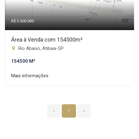
R$ 3.300.000
Área à Venda com 154500m²
Rio Abaixo, Atibaia-SP
154500 M²
Mais informações
‹
1
›