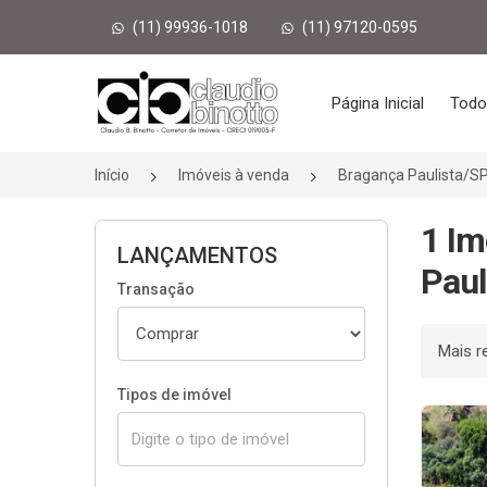
(11) 99936-1018
(11) 97120-0595
Página inicial
Página Inicial
Todo
Início
Imóveis à venda
Bragança Paulista/S
1 Im
LANÇAMENTOS
Paul
Transação
Ordenar
Tipos de imóvel