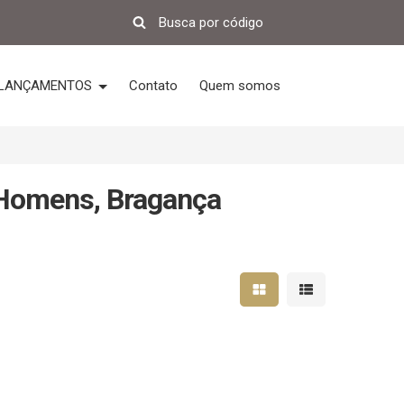
LANÇAMENTOS
Contato
Quem somos
 Homens, Bragança
Mostrar resultados em 
Mostrar resultad