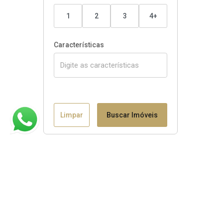
1
2
3
4+
Características
Limpar
Buscar Imóveis
Claudio B. Binotto