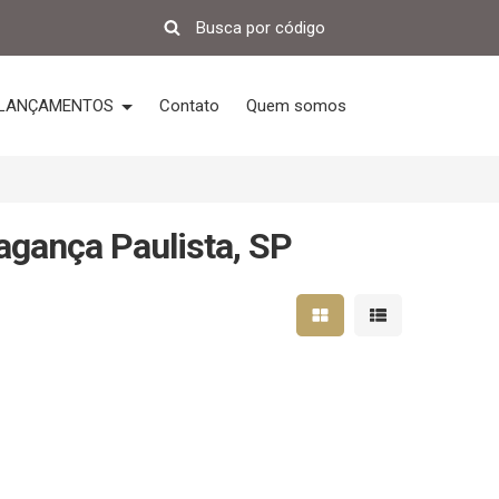
LANÇAMENTOS
Contato
Quem somos
agança Paulista, SP
Mostrar resultados em 
Mostrar resultad