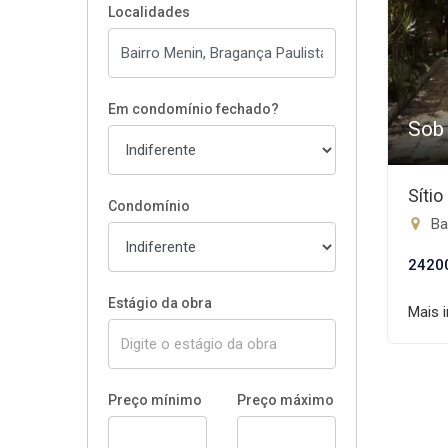
Localidades
Em condomínio fechado?
Sob
Síti
Condomínio
Bai
2420
Estágio da obra
Mais 
Preço mínimo
Preço máximo