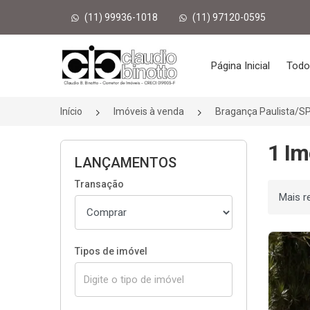
(11) 99936-1018
(11) 97120-0595
Página inicial
Página Inicial
Todo
Início
Imóveis à venda
Bragança Paulista/S
1 Im
LANÇAMENTOS
Transação
Ordenar
Tipos de imóvel