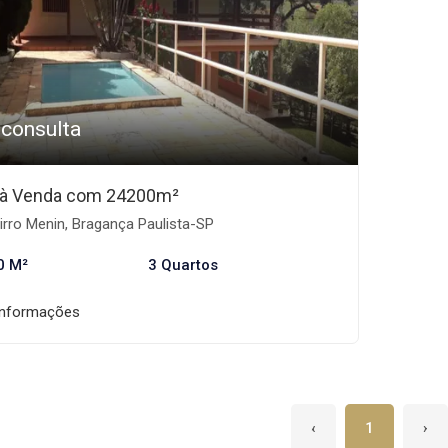
 consulta
o à Venda com 24200m²
rro Menin, Bragança Paulista-SP
0 M²
3 Quartos
informações
‹
1
›