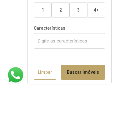
1
2
3
4+
Características
Limpar
Buscar Imóveis
Claudio B. Binotto