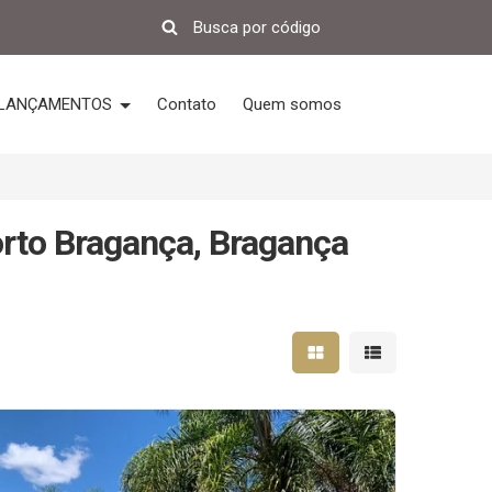
LANÇAMENTOS
Contato
Quem somos
rto Bragança, Bragança
Mostrar resultados em 
Mostrar resultad