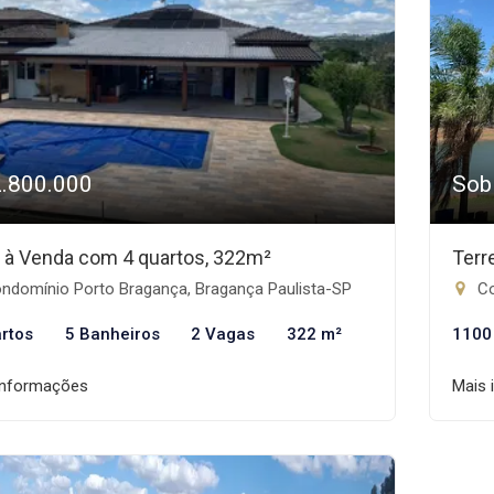
2.800.000
Sob
 à Venda com 4 quartos, 322m²
Terr
ndomínio Porto Bragança, Bragança Paulista-SP
Co
rtos
5 Banheiros
2 Vagas
322 m²
1100
informações
Mais 