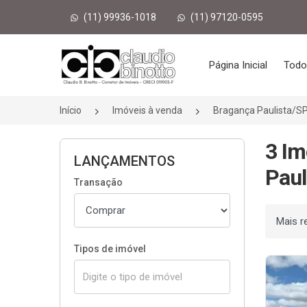
(11) 99936-1018
(11) 97120-0595
Página inicial
Página Inicial
Todo
Início
Imóveis à venda
Bragança Paulista/S
3 Im
LANÇAMENTOS
Paul
Transação
Ordenar
Tipos de imóvel