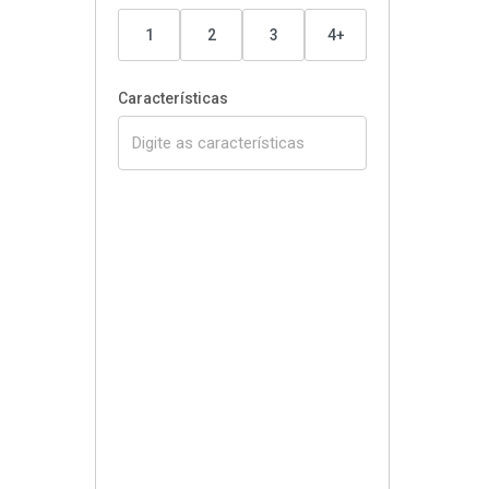
1
2
3
4+
Características