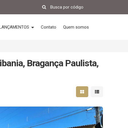
LANÇAMENTOS
Contato
Quem somos
bania, Bragança Paulista,
Mostrar resultados em 
Mostrar resultad