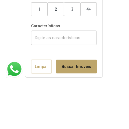
1
2
3
4+
Características
Limpar
Buscar Imóveis
Claudio B. Binotto