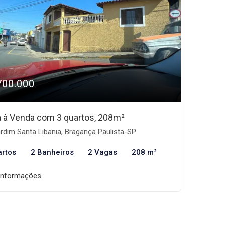
700.000
 à Venda com 3 quartos, 208m²
rdim Santa Libania, Bragança Paulista-SP
artos
2 Banheiros
2 Vagas
208 m²
informações