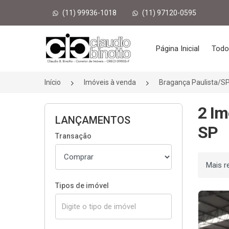
(11) 99936-1018
(11) 97120-0595
Página inicial
Página Inicial
Todo
Início
Imóveis à venda
Bragança Paulista/S
2 Im
LANÇAMENTOS
SP
Transação
Ordenar
Tipos de imóvel