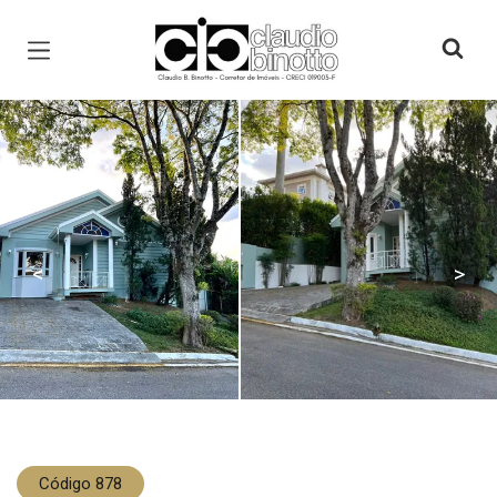
Página inicial
<
>
Código 878