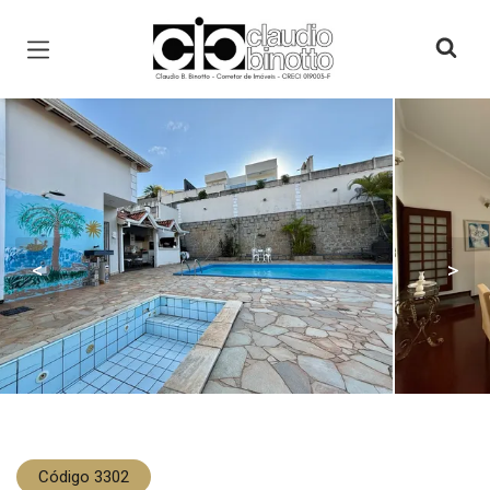
Página inicial
<
>
Código 3302