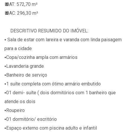
🔲AT: 572,70 m²
🔲AC: 296,30 m²
DESCRITIVO RESUMIDO DO IMÓVEL:
▪️ Sala de estar com lareira e varanda com linda paisagem
para a cidade
▪️Copa/cozinha ampla com armários
▪️Lavanderia grande
▪️Banheiro de serviço
▪️1 suíte completa com ótimo armário embutido
▪️01 demi- suíte ( dois dormitórios com 1 banheiro que
atende os dois
▪️Roupeiro
▪️01 dormitório/ escritório
▪️Espaço externo com piscina adulto e infantil