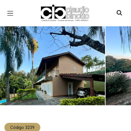
Página inicial
<
>
Código 3239