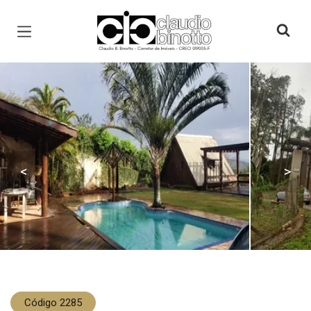
Página inicial
<
>
Código 2285