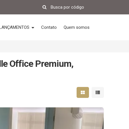
LANÇAMENTOS
Contato
Quem somos
lle Office Premium,
Mostrar resultados em 
Mostrar resultad