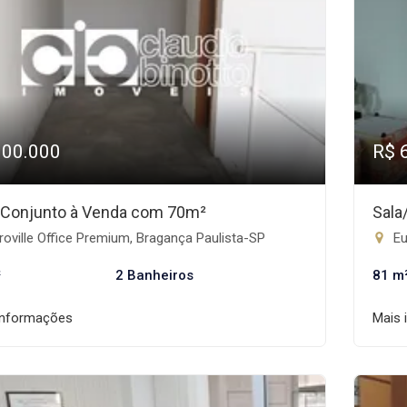
300.000
R$ 
/Conjunto à Venda com 70m²
Sala
oville Office Premium, Bragança Paulista-SP
Eu
²
2 Banheiros
81 m
informações
Mais 