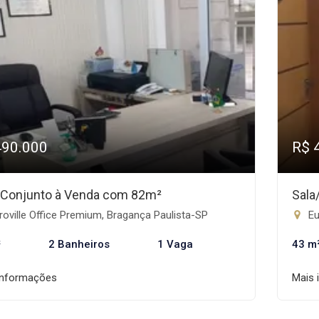
490.000
R$ 
/Conjunto à Venda com 82m²
Sala
oville Office Premium, Bragança Paulista-SP
Eu
²
2 Banheiros
1 Vaga
43 m
informações
Mais 