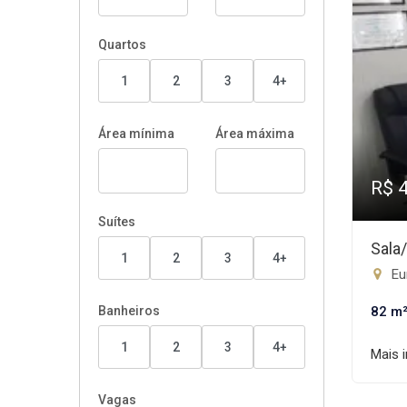
Quartos
1
2
3
4+
Área mínima
Área máxima
R$ 
Suítes
Sala
1
2
3
4+
Eur
Banheiros
82 m
1
2
3
4+
Mais 
Vagas