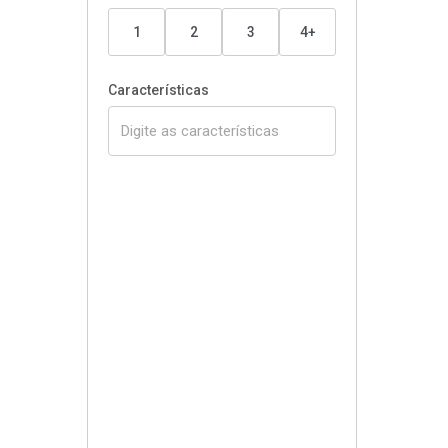
1
2
3
4+
Características