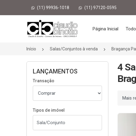
(11) 99936-1018
(11) 97120-0595
Página inicial
Página Inicial
Todo
Início
Salas/Conjuntos à venda
Bragança Pa
4 Sa
LANÇAMENTOS
Brag
Transação
Ordenar
Tipos de imóvel