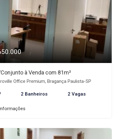
650.000
/Conjunto à Venda com 81m²
roville Office Premium, Bragança Paulista-SP
²
2 Banheiros
2 Vagas
informações