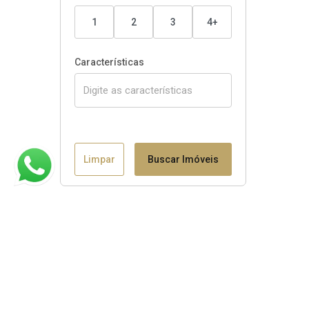
1
2
3
4+
Características
Limpar
Buscar Imóveis
Claudio B. Binotto