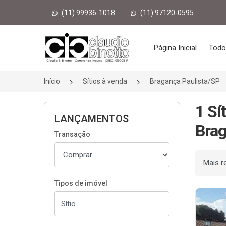
(11) 99936-1018
(11) 97120-0595
Página inicial
Página Inicial
Todo
Início
Sítios à venda
Bragança Paulista/SP
1 Sí
LANÇAMENTOS
Brag
Transação
Ordenar
Tipos de imóvel