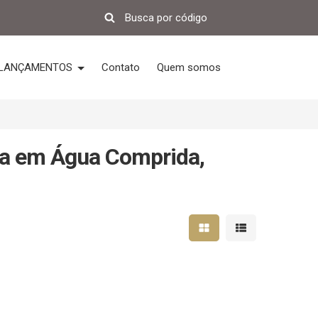
LANÇAMENTOS
Contato
Quem somos
da em Água Comprida,
Mostrar resultados em 
Mostrar resultad