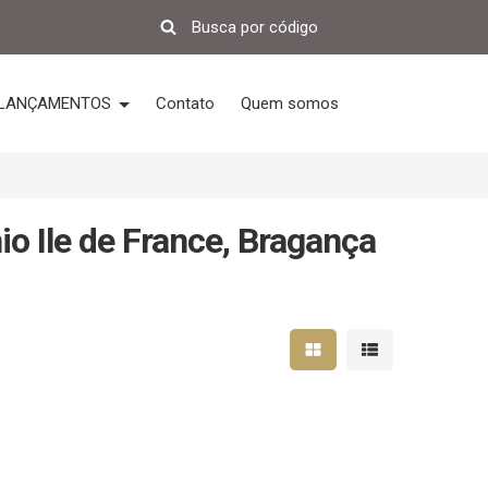
LANÇAMENTOS
Contato
Quem somos
o Ile de France, Bragança
Mostrar resultados em 
Mostrar resultad