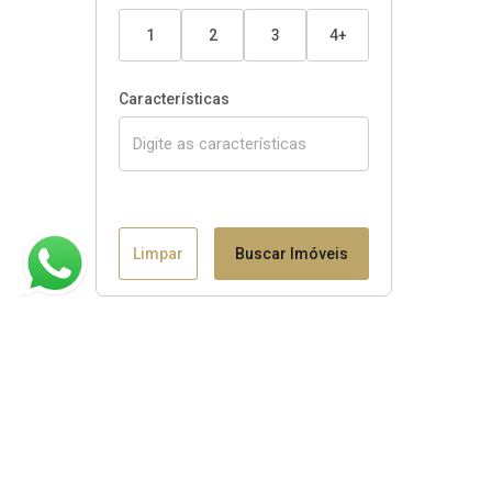
1
2
3
4+
Características
Limpar
Buscar Imóveis
Claudio B. Binotto