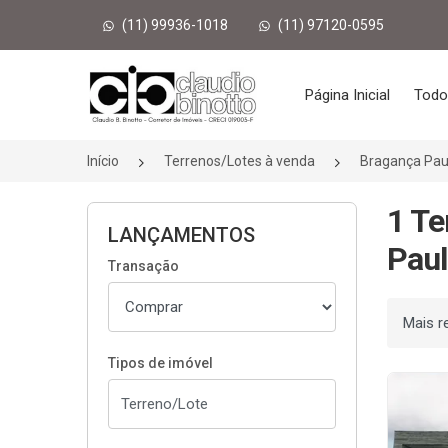
(11) 99936-1018
(11) 97120-0595
Página inicial
Página Inicial
Todo
Início
Terrenos/Lotes à venda
Bragança Pau
1 Te
LANÇAMENTOS
Paul
Transação
Ordenar
Tipos de imóvel