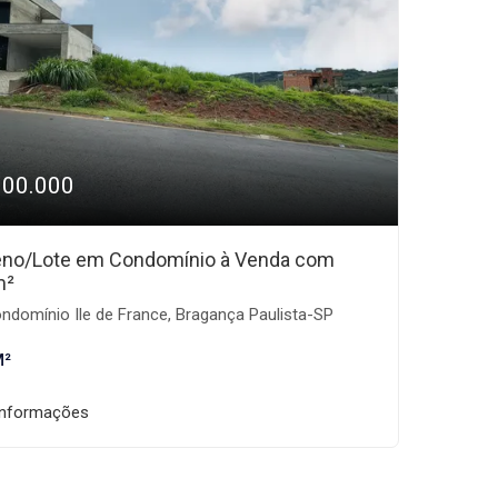
300.000
eno/Lote em Condomínio à Venda com
m²
domínio Ile de France, Bragança Paulista-SP
M²
informações