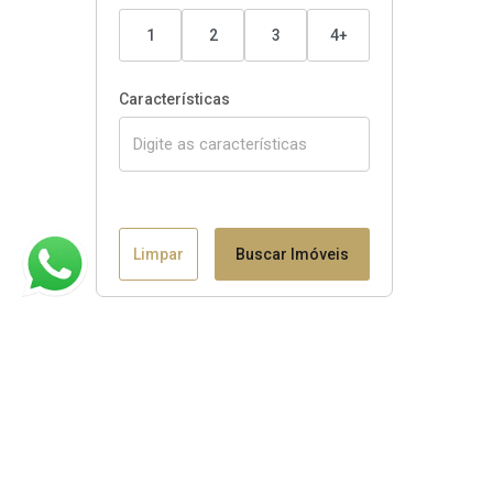
1
2
3
4+
Características
Limpar
Buscar Imóveis
Claudio B. Binotto