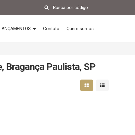
LANÇAMENTOS
Contato
Quem somos
e, Bragança Paulista, SP
Mostrar resultados em 
Mostrar resultad