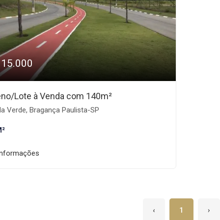
115.000
eno/Lote à Venda com 140m²
la Verde, Bragança Paulista-SP
M²
informações
‹
1
›