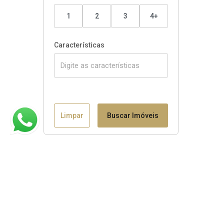
1
2
3
4+
Características
Limpar
Buscar Imóveis
Claudio B. Binotto