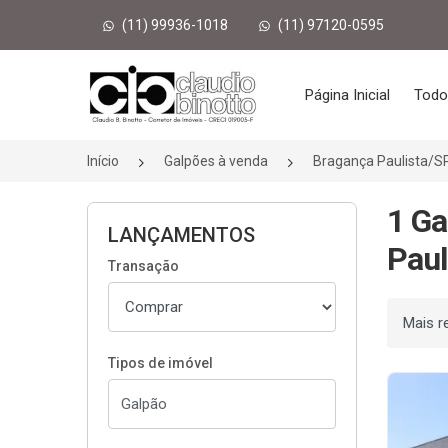
(11) 99936-1018
(11) 97120-0595
Página inicial
Página Inicial
Todo
Início
Galpões à venda
Bragança Paulista/S
1 Ga
LANÇAMENTOS
Paul
Transação
Ordenar
Tipos de imóvel