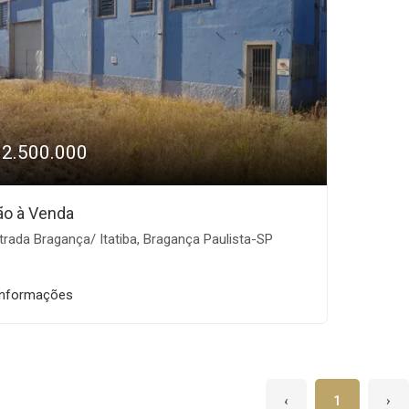
12.500.000
ão à Venda
rada Bragança/ Itatiba, Bragança Paulista-SP
informações
‹
1
›