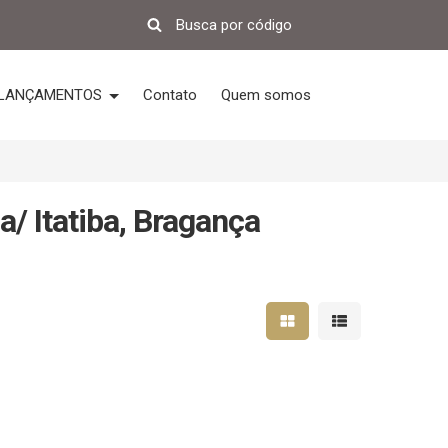
LANÇAMENTOS
Contato
Quem somos
/ Itatiba, Bragança
Mostrar resultados em 
Mostrar resultad